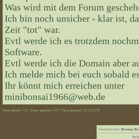
Was wird mit dem Forum gescheh
Ich bin noch unsicher - klar ist, d
Zeit "tot" war.
Evtl werde ich es trotzdem nochma
Software.
Evtl werde ich die Domain aber 
Ich melde mich bei euch sobald es
Ihr könnt mich erreichen unter
minibonsai1966@web.de
Views heute:
720 |
Views gestern:
939 |
Views gesamt:
43.026.050
Forensoftware:
Burning Boa
Styl