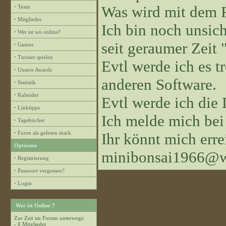
Was wird mit dem 
·
Team
·
Mitglieder
Ich bin noch unsiche
·
Wer ist wo online?
seit geraumer Zeit "
·
Games
·
Turnier spielen
Evtl werde ich es 
·
Unsere Awards
anderen Software.
·
Statistik
·
Kalender
Evtl werde ich die
·
Linktipps
Ich melde mich bei
·
Tagebücher
·
Foren als gelesen mark.
Ihr könnt mich erre
Optionen
minibonsai1966@w
·
Registrierung
·
Passwort vergessen?
·
Login
Wer ist Online ?
Zur Zeit im Forum unterwegs:
- 0 Mitglieder