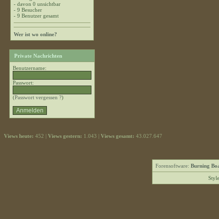
- davon 0 unsichtbar
- 9 Besucher
- 9 Benutzer gesamt
Wer ist wo online?
Private Nachrichten
Benutzername:
Passwort:
(
Passwort vergessen ?
)
Views heute:
452 |
Views gestern:
1.043 |
Views gesamt:
43.027.647
Forensoftware:
Burning Boa
Styl