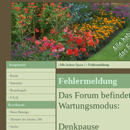
Hauptmenü
| Alle-haben-Spass |
» Fehlermeldung
·
Portal
Fehlermeldung
·
Startseite
·
Boardregeln
Das Forum befindet
·
F.A.Q.
Wartungsmodus:
Boardmenü
·
Neue Beiträge
·
Themen der letzten 24h
Denkpause
·
Suche