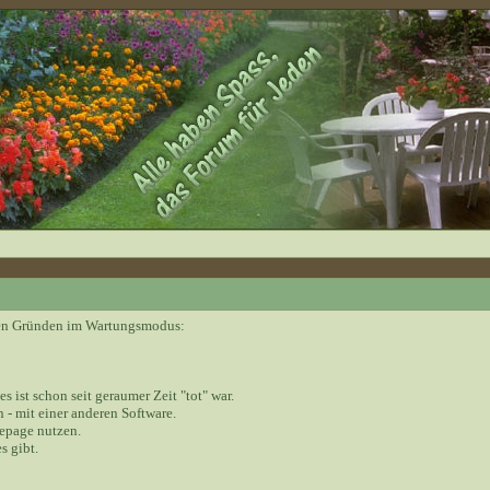
nden Gründen im Wartungsmodus:
 es ist schon seit geraumer Zeit "tot" war.
 - mit einer anderen Software.
epage nutzen.
s gibt.