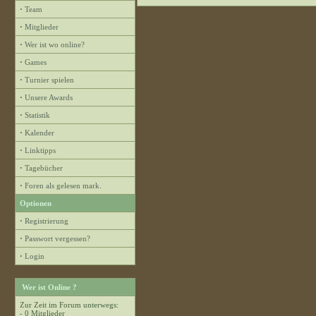
·
Team
·
Mitglieder
·
Wer ist wo online?
·
Games
·
Turnier spielen
·
Unsere Awards
·
Statistik
·
Kalender
·
Linktipps
·
Tagebücher
·
Foren als gelesen mark.
Optionen
·
Registrierung
·
Passwort vergessen?
·
Login
Wer ist Online ?
Zur Zeit im Forum unterwegs:
- 0 Mitglieder