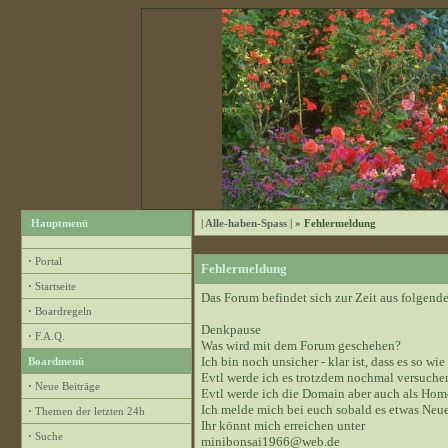
Hauptmenü
| Alle-haben-Spass |
» Fehlermeldung
·
Portal
Fehlermeldung
·
Startseite
Das Forum befindet sich zur Zeit aus folge
·
Boardregeln
Denkpause
·
F.A.Q.
Was wird mit dem Forum geschehen?
Ich bin noch unsicher - klar ist, dass es so wie
Boardmenü
Evtl werde ich es trotzdem nochmal versuchen
·
Neue Beiträge
Evtl werde ich die Domain aber auch als Hom
Ich melde mich bei euch sobald es etwas Neue
·
Themen der letzten 24h
Ihr könnt mich erreichen unter
·
Suche
minibonsai1966@web.de