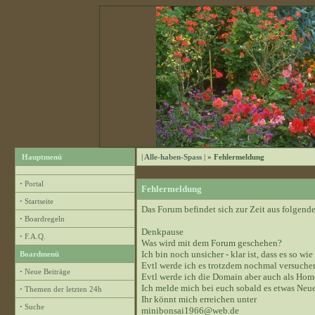
Hauptmenü
| Alle-haben-Spass |
» Fehlermeldung
·
Portal
Fehlermeldung
·
Startseite
Das Forum befindet sich zur Zeit aus folge
·
Boardregeln
Denkpause
·
F.A.Q.
Was wird mit dem Forum geschehen?
Ich bin noch unsicher - klar ist, dass es so wie
Boardmenü
Evtl werde ich es trotzdem nochmal versuchen
·
Neue Beiträge
Evtl werde ich die Domain aber auch als Hom
Ich melde mich bei euch sobald es etwas Neue
·
Themen der letzten 24h
Ihr könnt mich erreichen unter
·
Suche
minibonsai1966@web.de