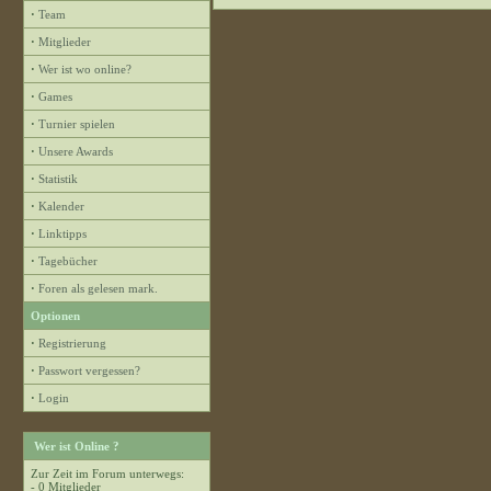
·
Team
·
Mitglieder
·
Wer ist wo online?
·
Games
·
Turnier spielen
·
Unsere Awards
·
Statistik
·
Kalender
·
Linktipps
·
Tagebücher
·
Foren als gelesen mark.
Optionen
·
Registrierung
·
Passwort vergessen?
·
Login
Wer ist Online ?
Zur Zeit im Forum unterwegs:
- 0 Mitglieder