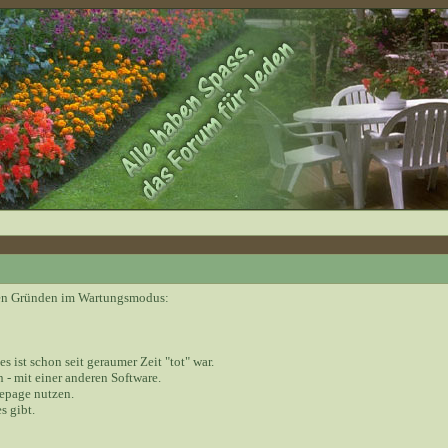
nden Gründen im Wartungsmodus:
 es ist schon seit geraumer Zeit "tot" war.
 - mit einer anderen Software.
epage nutzen.
s gibt.