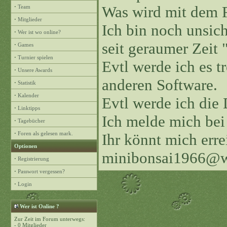
Was wird mit dem 
·
Team
·
Mitglieder
Ich bin noch unsiche
·
Wer ist wo online?
seit geraumer Zeit "
·
Games
·
Turnier spielen
Evtl werde ich es 
·
Unsere Awards
anderen Software.
·
Statistik
·
Kalender
Evtl werde ich die
·
Linktipps
Ich melde mich bei
·
Tagebücher
·
Foren als gelesen mark.
Ihr könnt mich erre
Optionen
minibonsai1966@w
·
Registrierung
·
Passwort vergessen?
·
Login
Wer ist Online ?
Zur Zeit im Forum unterwegs:
- 0 Mitglieder