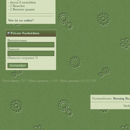
- davon 0 unsichtbar
- 2 Besucher
- 2 Benutzer gesamt
Wer ist wo online?
Private Nachrichten
Benutzername:
Passwort:
(
Passwort vergessen ?
)
Views heute:
797 |
Views gestern:
1.108 |
Views gesamt:
43.025.188
Forensoftware:
Burning Boa
Styl