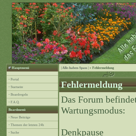
Hauptmenü
| Alle-haben-Spass |
» Fehlermeldung
·
Portal
Fehlermeldung
·
Startseite
·
Boardregeln
Das Forum befindet
·
F.A.Q.
Wartungsmodus:
Boardmenü
·
Neue Beiträge
·
Themen der letzten 24h
Denkpause
·
Suche