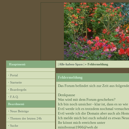
Hauptmenü
| Alle-haben-Spass |
» Fehlermeldung
·
Portal
Fehlermeldung
·
Startseite
Das Forum befindet sich zur Zeit aus folge
·
Boardregeln
Denkpause
·
F.A.Q.
Was wird mit dem Forum geschehen?
Ich bin noch unsicher - klar ist, dass es so wie
Boardmenü
Evtl werde ich es trotzdem nochmal versuchen
·
Neue Beiträge
Evtl werde ich die Domain aber auch als Hom
Ich melde mich bei euch sobald es etwas Neue
·
Themen der letzten 24h
Ihr könnt mich erreichen unter
·
Suche
minibonsai1966@web.de