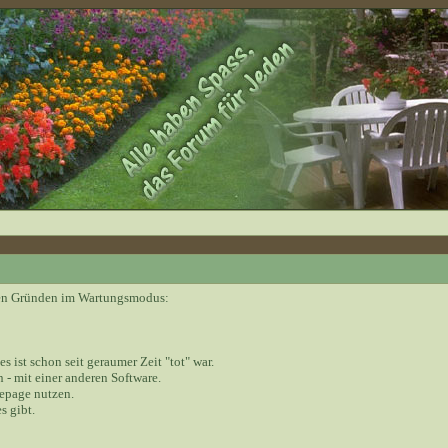
nden Gründen im Wartungsmodus:
 es ist schon seit geraumer Zeit "tot" war.
 - mit einer anderen Software.
epage nutzen.
s gibt.