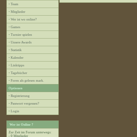
·
Team
·
Mitglieder
·
Wer ist wo online?
·
Games
·
Turnier spielen
·
Unsere Awards
·
Statistik
·
Kalender
·
Linktipps
·
Tagebücher
·
Foren als gelesen mark.
Optionen
·
Registrierung
·
Passwort vergessen?
·
Login
Wer ist Online ?
Zur Zeit im Forum unterwegs:
- 0 Mitglieder