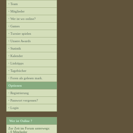
·
Team
·
Mitglieder
·
Wer ist wo online?
·
Games
·
Turnier spielen
·
Unsere Awards
·
Statistik
·
Kalender
·
Linktipps
·
Tagebücher
·
Foren als gelesen mark.
Optionen
·
Registrierung
·
Passwort vergessen?
·
Login
Wer ist Online ?
Zur Zeit im Forum unterwegs:
- 0 Mitglieder