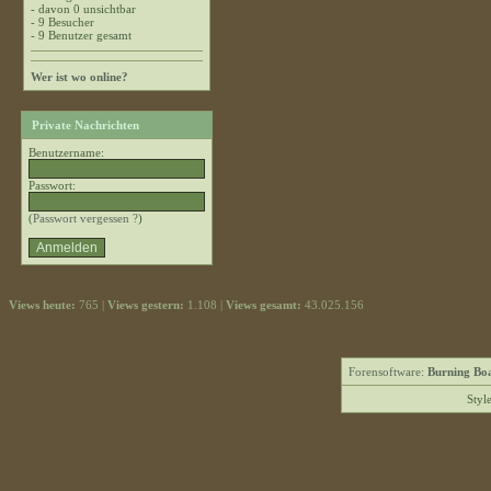
- davon 0 unsichtbar
- 9 Besucher
- 9 Benutzer gesamt
Wer ist wo online?
Private Nachrichten
Benutzername:
Passwort:
(
Passwort vergessen ?
)
Views heute:
765 |
Views gestern:
1.108 |
Views gesamt:
43.025.156
Forensoftware:
Burning Boa
Styl