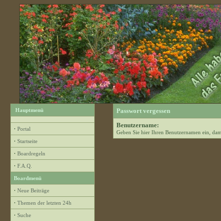
Hauptmenü
Passwort vergessen
Benutzername:
·
Portal
Geben Sie hier Ihren Benutzernamen ein, dam
·
Startseite
·
Boardregeln
·
F.A.Q.
Boardmenü
·
Neue Beiträge
·
Themen der letzten 24h
·
Suche