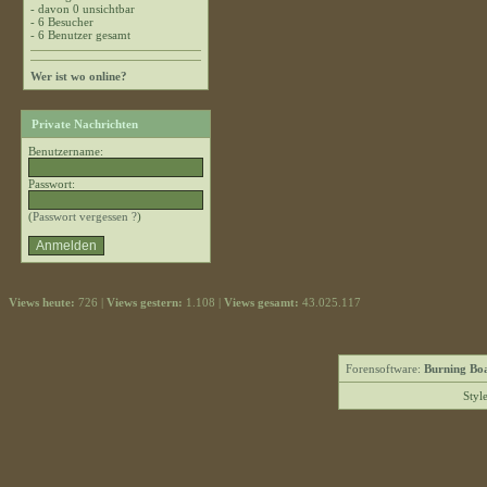
- davon 0 unsichtbar
- 6 Besucher
- 6 Benutzer gesamt
Wer ist wo online?
Private Nachrichten
Benutzername:
Passwort:
(
Passwort vergessen ?
)
Views heute:
726 |
Views gestern:
1.108 |
Views gesamt:
43.025.117
Forensoftware:
Burning Boa
Styl