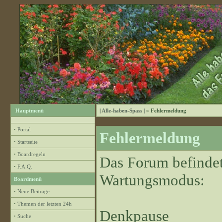
Hauptmenü
| Alle-haben-Spass |
» Fehlermeldung
·
Portal
Fehlermeldung
·
Startseite
·
Boardregeln
Das Forum befindet
·
F.A.Q.
Wartungsmodus:
Boardmenü
·
Neue Beiträge
·
Themen der letzten 24h
Denkpause
·
Suche