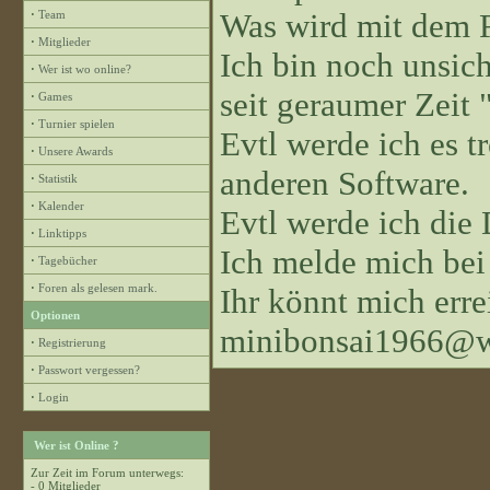
Was wird mit dem 
·
Team
·
Mitglieder
Ich bin noch unsiche
·
Wer ist wo online?
seit geraumer Zeit "
·
Games
·
Turnier spielen
Evtl werde ich es 
·
Unsere Awards
anderen Software.
·
Statistik
·
Kalender
Evtl werde ich die
·
Linktipps
Ich melde mich bei
·
Tagebücher
·
Foren als gelesen mark.
Ihr könnt mich erre
Optionen
minibonsai1966@w
·
Registrierung
·
Passwort vergessen?
·
Login
Wer ist Online ?
Zur Zeit im Forum unterwegs:
- 0 Mitglieder