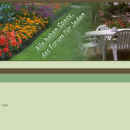
" war.