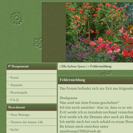
Hauptmenü
| Alle-haben-Spass |
» Fehlermeldung
·
Portal
Fehlermeldung
·
Startseite
Das Forum befindet sich zur Zeit aus folge
·
Boardregeln
Denkpause
·
F.A.Q.
Was wird mit dem Forum geschehen?
Ich bin noch unsicher - klar ist, dass es so wie
Boardmenü
Evtl werde ich es trotzdem nochmal versuchen
·
Neue Beiträge
Evtl werde ich die Domain aber auch als Hom
Ich melde mich bei euch sobald es etwas Neue
·
Themen der letzten 24h
Ihr könnt mich erreichen unter
·
Suche
minibonsai1966@web.de