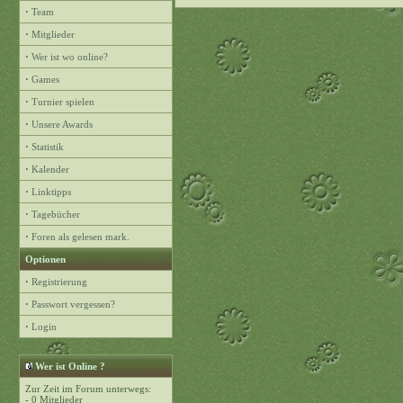
·
Team
·
Mitglieder
·
Wer ist wo online?
·
Games
·
Turnier spielen
·
Unsere Awards
·
Statistik
·
Kalender
·
Linktipps
·
Tagebücher
·
Foren als gelesen mark.
Optionen
·
Registrierung
·
Passwort vergessen?
·
Login
Wer ist Online ?
Zur Zeit im Forum unterwegs:
- 0 Mitglieder