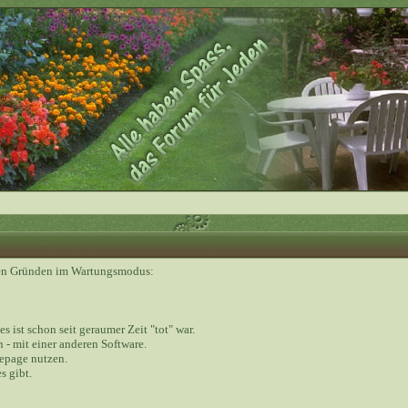
nden Gründen im Wartungsmodus:
 es ist schon seit geraumer Zeit "tot" war.
 - mit einer anderen Software.
epage nutzen.
s gibt.