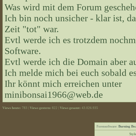
Was wird mit dem Forum gescheh
Ich bin noch unsicher - klar ist, d
Zeit "tot" war.
Evtl werde ich es trotzdem nochma
Software.
Evtl werde ich die Domain aber 
Ich melde mich bei euch sobald es
Ihr könnt mich erreichen unter
minibonsai1966@web.de
Views heute:
783 |
Views gestern:
822 |
Views gesamt:
43.026.935
Forensoftware:
Burning Boa
Styl