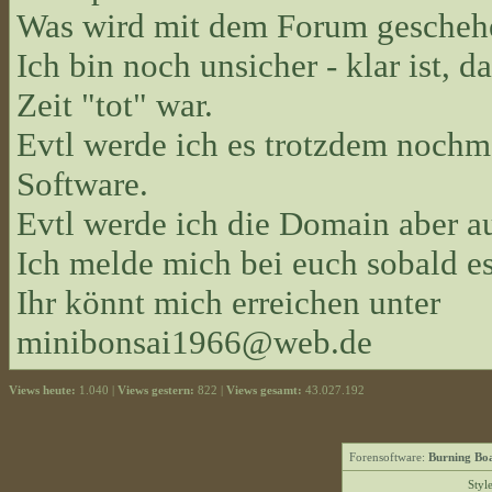
Was wird mit dem Forum gescheh
Ich bin noch unsicher - klar ist, d
Zeit "tot" war.
Evtl werde ich es trotzdem nochma
Software.
Evtl werde ich die Domain aber 
Ich melde mich bei euch sobald es
Ihr könnt mich erreichen unter
minibonsai1966@web.de
Views heute:
1.040 |
Views gestern:
822 |
Views gesamt:
43.027.192
Forensoftware:
Burning Boa
Styl