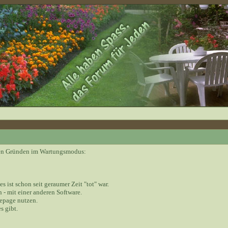
nden Gründen im Wartungsmodus:
 es ist schon seit geraumer Zeit "tot" war.
 - mit einer anderen Software.
epage nutzen.
s gibt.