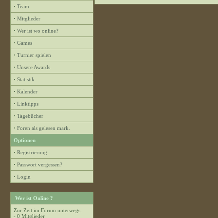
·
Team
·
Mitglieder
·
Wer ist wo online?
·
Games
·
Turnier spielen
·
Unsere Awards
·
Statistik
·
Kalender
·
Linktipps
·
Tagebücher
·
Foren als gelesen mark.
Optionen
·
Registrierung
·
Passwort vergessen?
·
Login
Wer ist Online ?
Zur Zeit im Forum unterwegs:
- 0 Mitglieder