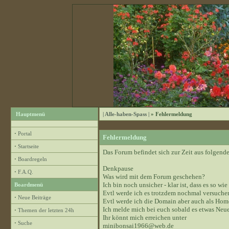
Hauptmenü
| Alle-haben-Spass |
» Fehlermeldung
·
Portal
Fehlermeldung
·
Startseite
Das Forum befindet sich zur Zeit aus folge
·
Boardregeln
Denkpause
·
F.A.Q.
Was wird mit dem Forum geschehen?
Ich bin noch unsicher - klar ist, dass es so wie
Boardmenü
Evtl werde ich es trotzdem nochmal versuchen
·
Neue Beiträge
Evtl werde ich die Domain aber auch als Hom
Ich melde mich bei euch sobald es etwas Neue
·
Themen der letzten 24h
Ihr könnt mich erreichen unter
·
Suche
minibonsai1966@web.de