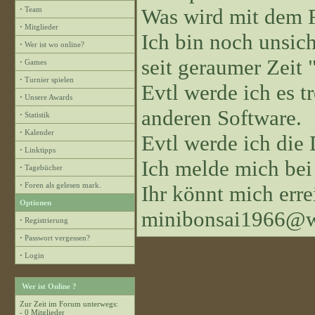
Was wird mit dem 
·
Team
·
Mitglieder
Ich bin noch unsiche
·
Wer ist wo online?
seit geraumer Zeit "
·
Games
·
Turnier spielen
Evtl werde ich es 
·
Unsere Awards
anderen Software.
·
Statistik
·
Kalender
Evtl werde ich die
·
Linktipps
Ich melde mich bei
·
Tagebücher
·
Foren als gelesen mark.
Ihr könnt mich erre
Optionen
minibonsai1966@w
·
Registrierung
·
Passwort vergessen?
·
Login
Wer ist Online ?
Zur Zeit im Forum unterwegs:
- 0 Mitglieder