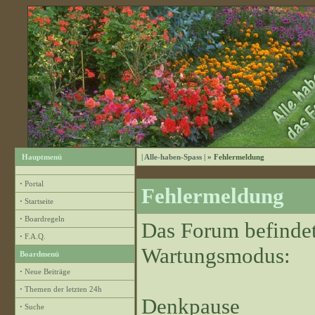
Hauptmenü
| Alle-haben-Spass |
» Fehlermeldung
·
Portal
Fehlermeldung
·
Startseite
·
Boardregeln
Das Forum befindet
·
F.A.Q.
Wartungsmodus:
Boardmenü
·
Neue Beiträge
·
Themen der letzten 24h
Denkpause
·
Suche