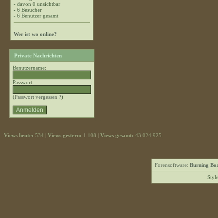
- davon 0 unsichtbar
- 6 Besucher
- 6 Benutzer gesamt
Wer ist wo online?
Private Nachrichten
Benutzername:
Passwort:
(
Passwort vergessen ?
)
Views heute:
534 |
Views gestern:
1.108 |
Views gesamt:
43.024.925
Forensoftware:
Burning Boa
Styl