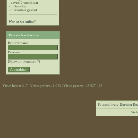
- davon 0 unsichtbar
- 3 Besucher
- 3 Benutzer gesamt
Wer ist wo online?
Private Nachrichten
Benutzername:
Passwort:
(
Passwort vergessen ?
)
Views heute:
217 |
Views gestern:
1.043 |
Views gesamt:
43.027.412
Forensoftware:
Burning Boa
Styl