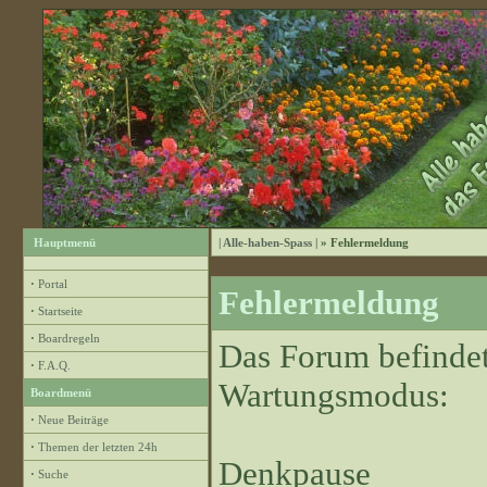
Hauptmenü
| Alle-haben-Spass |
» Fehlermeldung
·
Portal
Fehlermeldung
·
Startseite
·
Boardregeln
Das Forum befindet
·
F.A.Q.
Wartungsmodus:
Boardmenü
·
Neue Beiträge
·
Themen der letzten 24h
Denkpause
·
Suche