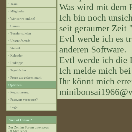
Was wird mit dem 
·
Team
·
Mitglieder
Ich bin noch unsiche
·
Wer ist wo online?
seit geraumer Zeit "
·
Games
·
Turnier spielen
Evtl werde ich es 
·
Unsere Awards
anderen Software.
·
Statistik
·
Kalender
Evtl werde ich die
·
Linktipps
Ich melde mich bei
·
Tagebücher
·
Foren als gelesen mark.
Ihr könnt mich erre
Optionen
minibonsai1966@w
·
Registrierung
·
Passwort vergessen?
·
Login
Wer ist Online ?
Zur Zeit im Forum unterwegs:
- 0 Mitglieder