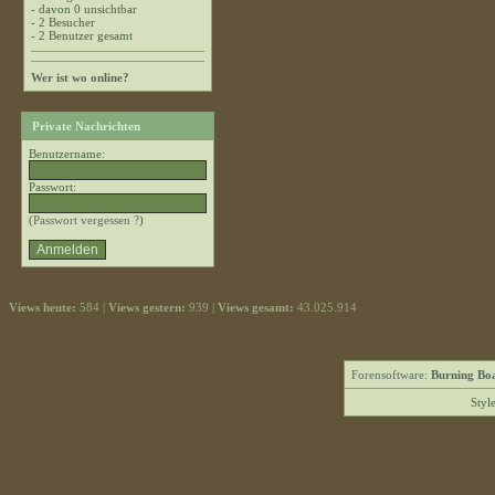
- davon 0 unsichtbar
- 2 Besucher
- 2 Benutzer gesamt
Wer ist wo online?
Private Nachrichten
Benutzername:
Passwort:
(
Passwort vergessen ?
)
Views heute:
584 |
Views gestern:
939 |
Views gesamt:
43.025.914
Forensoftware:
Burning Boa
Styl