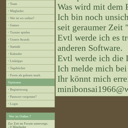
Was wird mit dem 
·
Team
·
Mitglieder
Ich bin noch unsiche
·
Wer ist wo online?
seit geraumer Zeit "
·
Games
·
Turnier spielen
Evtl werde ich es 
·
Unsere Awards
anderen Software.
·
Statistik
·
Kalender
Evtl werde ich die
·
Linktipps
Ich melde mich bei
·
Tagebücher
·
Foren als gelesen mark.
Ihr könnt mich erre
Optionen
minibonsai1966@w
·
Registrierung
·
Passwort vergessen?
·
Login
Wer ist Online ?
Zur Zeit im Forum unterwegs:
- 0 Mitglieder