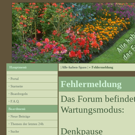
Hauptmenü
| Alle-haben-Spass |
» Fehlermeldung
·
Portal
Fehlermeldung
·
Startseite
·
Boardregeln
Das Forum befindet
·
F.A.Q.
Wartungsmodus:
Boardmenü
·
Neue Beiträge
·
Themen der letzten 24h
Denkpause
·
Suche