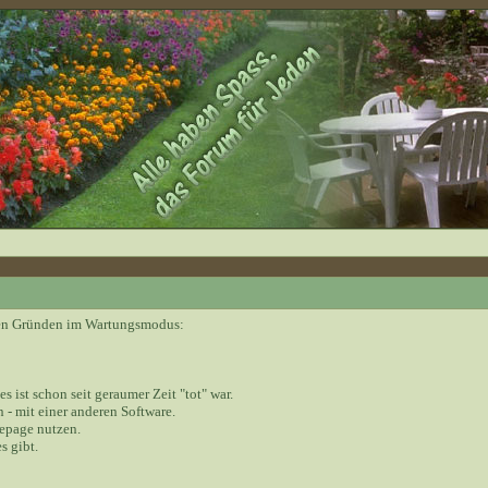
nden Gründen im Wartungsmodus:
 es ist schon seit geraumer Zeit "tot" war.
 - mit einer anderen Software.
epage nutzen.
s gibt.