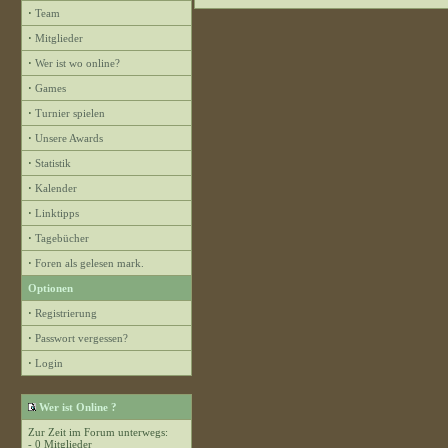
·
Team
·
Mitglieder
·
Wer ist wo online?
·
Games
·
Turnier spielen
·
Unsere Awards
·
Statistik
·
Kalender
·
Linktipps
·
Tagebücher
·
Foren als gelesen mark.
Optionen
·
Registrierung
·
Passwort vergessen?
·
Login
Wer ist Online ?
Zur Zeit im Forum unterwegs:
- 0 Mitglieder