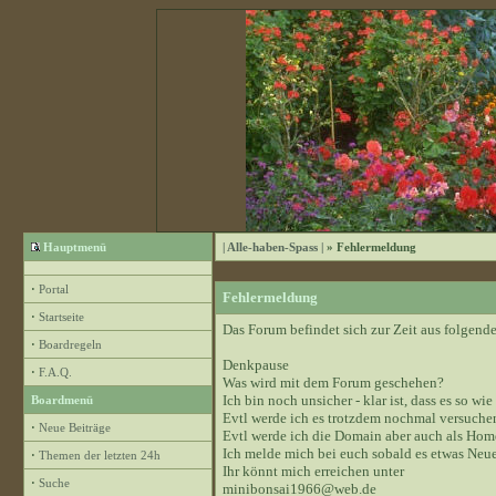
Hauptmenü
| Alle-haben-Spass |
» Fehlermeldung
·
Portal
Fehlermeldung
·
Startseite
Das Forum befindet sich zur Zeit aus folge
·
Boardregeln
Denkpause
·
F.A.Q.
Was wird mit dem Forum geschehen?
Ich bin noch unsicher - klar ist, dass es so wie
Boardmenü
Evtl werde ich es trotzdem nochmal versuchen
·
Neue Beiträge
Evtl werde ich die Domain aber auch als Hom
Ich melde mich bei euch sobald es etwas Neue
·
Themen der letzten 24h
Ihr könnt mich erreichen unter
·
Suche
minibonsai1966@web.de