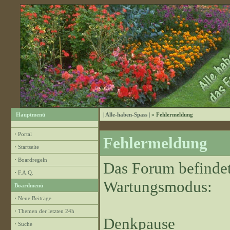
Hauptmenü
| Alle-haben-Spass |
» Fehlermeldung
·
Portal
Fehlermeldung
·
Startseite
·
Boardregeln
Das Forum befindet
·
F.A.Q.
Wartungsmodus:
Boardmenü
·
Neue Beiträge
·
Themen der letzten 24h
Denkpause
·
Suche