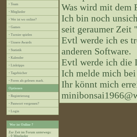
Was wird mit dem 
·
Team
·
Mitglieder
Ich bin noch unsiche
·
Wer ist wo online?
seit geraumer Zeit "
·
Games
·
Turnier spielen
Evtl werde ich es 
·
Unsere Awards
anderen Software.
·
Statistik
·
Kalender
Evtl werde ich die
·
Linktipps
Ich melde mich bei
·
Tagebücher
·
Foren als gelesen mark.
Ihr könnt mich erre
Optionen
minibonsai1966@w
·
Registrierung
·
Passwort vergessen?
·
Login
Wer ist Online ?
Zur Zeit im Forum unterwegs:
- 0 Mitglieder