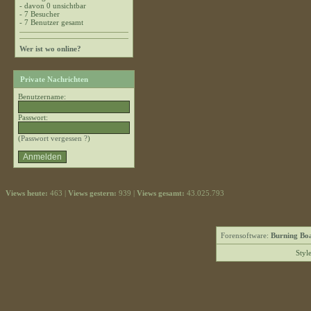
- davon 0 unsichtbar
- 7 Besucher
- 7 Benutzer gesamt
Wer ist wo online?
Private Nachrichten
Benutzername:
Passwort:
(
Passwort vergessen ?
)
Views heute:
463 |
Views gestern:
939 |
Views gesamt:
43.025.793
Forensoftware:
Burning Boa
Styl