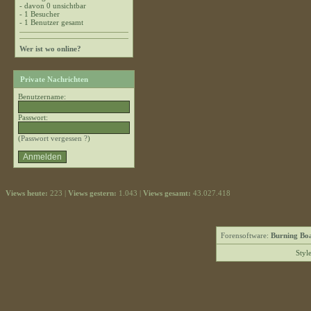
- davon 0 unsichtbar
- 1 Besucher
- 1 Benutzer gesamt
Wer ist wo online?
Private Nachrichten
Benutzername:
Passwort:
(
Passwort vergessen ?
)
Views heute:
223 |
Views gestern:
1.043 |
Views gesamt:
43.027.418
Forensoftware:
Burning Boa
Styl