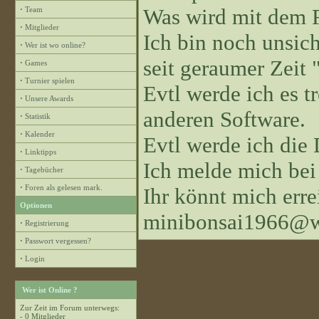
Was wird mit dem 
·
Team
·
Mitglieder
Ich bin noch unsiche
·
Wer ist wo online?
seit geraumer Zeit "
·
Games
·
Turnier spielen
Evtl werde ich es 
·
Unsere Awards
anderen Software.
·
Statistik
·
Kalender
Evtl werde ich die
·
Linktipps
Ich melde mich bei
·
Tagebücher
·
Foren als gelesen mark.
Ihr könnt mich erre
Optionen
minibonsai1966@w
·
Registrierung
·
Passwort vergessen?
·
Login
Wer ist Online ?
Zur Zeit im Forum unterwegs:
- 0 Mitglieder