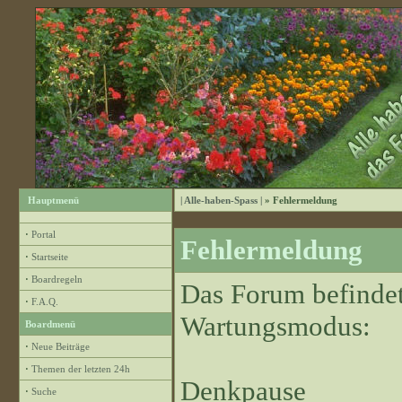
Hauptmenü
| Alle-haben-Spass |
» Fehlermeldung
·
Portal
Fehlermeldung
·
Startseite
·
Boardregeln
Das Forum befindet
·
F.A.Q.
Wartungsmodus:
Boardmenü
·
Neue Beiträge
·
Themen der letzten 24h
Denkpause
·
Suche